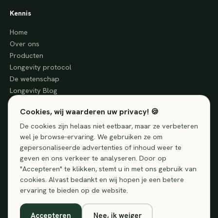
Kennis
Home
Over ons
Producten
Longevity protocol
De wetenschap
Longevity Blog
Cookies, wij waarderen uw privacy! 🍪
Service
De cookies zijn helaas niet eetbaar, maar ze verbeteren
wel je browse-ervaring. We gebruiken ze om
Klantenservice
gepersonaliseerde advertenties of inhoud weer te
Vragen
geven en ons verkeer te analyseren. Door op
Contact
"Accepteren" te klikken, stemt u in met ons gebruik van
cookies. Alvast bedankt en wij hopen je een betere
ervaring te bieden op de website.
© 2026 VitaSure · Voedingssupplementen, geen vervanging voor
Accepteren
Nee, ik weiger