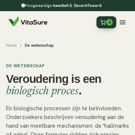
Hoogwaardige
kwaliteit
&
Gecertificeerd
0
Home
/
De wetenschap
DE WETENSCHAP
Veroudering is een
.
biologisch proces
En biologische processen zijn te beïnvloeden.
Onderzoekers beschrijven veroudering aan de
hand van meetbare mechanismen: de 'hallmarks
of aging'. Onze formules richten zich precies