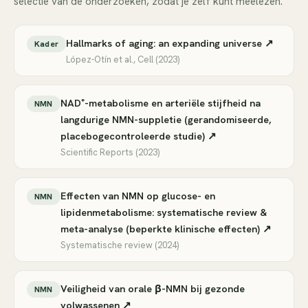
selectie van de onderzoeken, zodat je zelf kunt meelezen.
Hallmarks of aging: an expanding universe ↗
Kader
López-Otín et al., Cell (2023)
NAD⁺-metabolisme en arteriële stijfheid na
NMN
langdurige NMN-suppletie (gerandomiseerde,
placebogecontroleerde studie) ↗
Scientific Reports (2023)
Effecten van NMN op glucose- en
NMN
lipidenmetabolisme: systematische review &
meta-analyse (beperkte klinische effecten) ↗
Systematische review (2024)
Veiligheid van orale β-NMN bij gezonde
NMN
volwassenen ↗