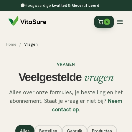
Hoogwaardige
kwaliteit
&
Gecertificeerd
0
Home
/
Vragen
VRAGEN
Veelgestelde
vragen
Alles over onze formules, je bestelling en het
abonnement. Staat je vraag er niet bij?
Neem
contact op
.
Alles
Bestellen
Gebruik
Producten