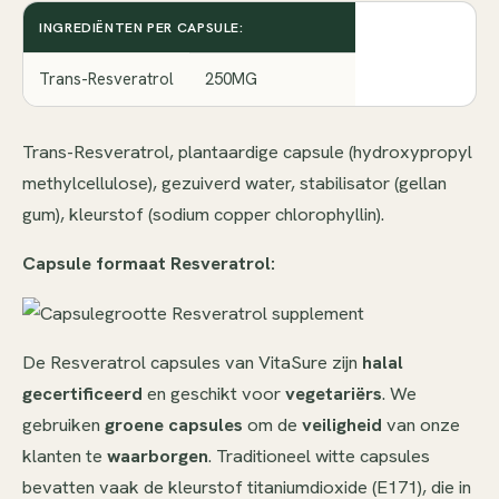
INGREDIËNTEN PER CAPSULE:
Trans-Resveratrol
250MG
Trans-Resveratrol, plantaardige capsule (hydroxypropyl
methylcellulose), gezuiverd water, stabilisator (gellan
gum), kleurstof (sodium copper chlorophyllin).
Capsule formaat Resveratrol:
De Resveratrol capsules van VitaSure zijn
halal
gecertificeerd
en geschikt voor
vegetariërs
. We
gebruiken
groene capsules
om de
veiligheid
van onze
klanten te
waarborgen
. Traditioneel witte capsules
bevatten vaak de kleurstof titaniumdioxide (E171), die in