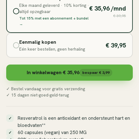
Elke maand geleverd · 10% korting ·
€ 35,96 /mnd
altijd opzegbaar
€ 39,95
Tot 15% met een abonnement + bundel
→
Eenmalig kopen
€ 39,95
Eén keer bestellen, geen herhaling
In winkelwagen
·
€ 35,96
bespaar € 3,99
✓
Bestel vandaag voor gratis verzending
✓ 15 dagen niet-goed-geld-terug
Resveratrol is een antioxidant en ondersteunt hart en
bloedvaten**
60 capsules (vegan) van 250 MG