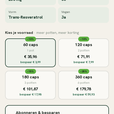
Vorm
Vegan
Trans-Resveratrol
Ja
Kies je voorraad
· meer potten, meer korting
−10%
−10%
60 caps
120 caps
1 pot
2 potten
€ 35,96
€ 71,91
bespaar € 3,99
bespaar € 7,99
−15%
−25%
180 caps
360 caps
3 potten
6 potten
€ 101,87
€ 179,78
bespaar € 17,98
bespaar € 59,93
Abonneren & besparen