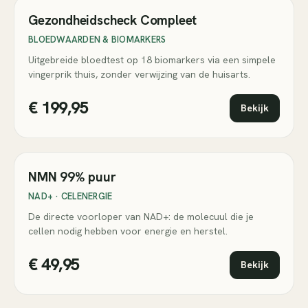
Populair
Gezondheidscheck Compleet
BLOEDWAARDEN & BIOMARKERS
Uitgebreide bloedtest op 18 biomarkers via een simpele
vingerprik thuis, zonder verwijzing van de huisarts.
€ 199,95
Bekijk
Bestseller
NMN 99% puur
NAD+ · CELENERGIE
De directe voorloper van NAD+: de molecuul die je
cellen nodig hebben voor energie en herstel.
€ 49,95
Bekijk