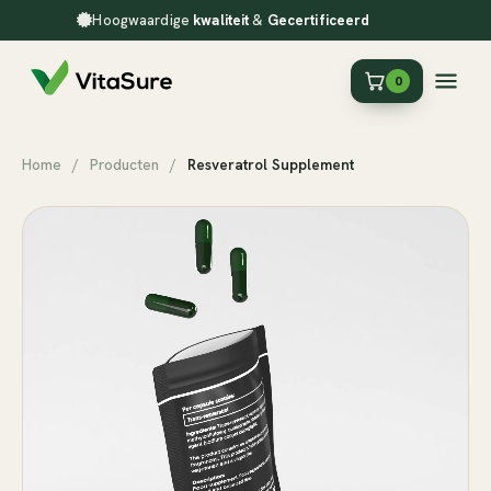
Hoogwaardige
kwaliteit
&
Gecertificeerd
0
Home
/
Producten
/
Resveratrol Supplement