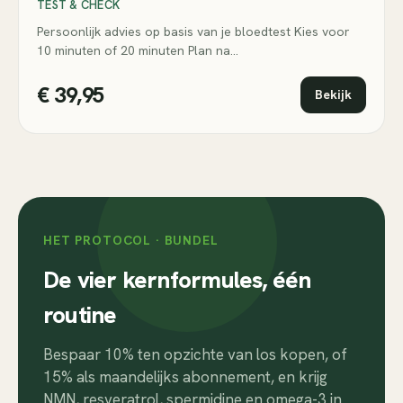
TEST & CHECK
Persoonlijk advies op basis van je bloedtest Kies voor
10 minuten of 20 minuten Plan na…
€ 39,95
Bekijk
HET PROTOCOL · BUNDEL
De vier kernformules, één
routine
Bespaar 10% ten opzichte van los kopen, of
15% als maandelijks abonnement, en krijg
NMN, resveratrol, spermidine en omega-3 in