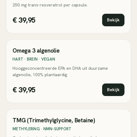
250 mg trans-resveratrol per capsule.
€ 39,95
Bekijk
Algen
Omega 3 algenolie
HART · BREIN · VEGAN
Hooggeconcentreerde EPA en DHA uit duurzame
algenolie, 100% plantaardig.
€ 39,95
Bekijk
TMG (Trimethylglycine, Betaine)
METHYLERING · NMN-SUPPORT