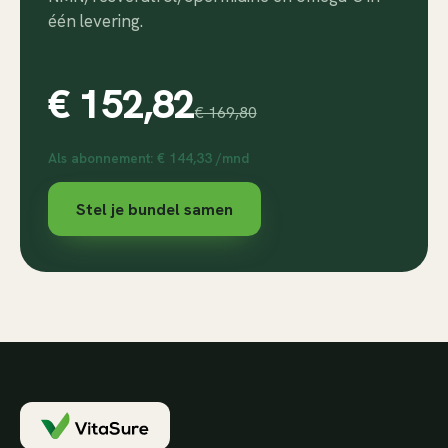
één levering.
€ 152,82
€ 169,80
Als abonnement: € 144,33 /mnd
Stel je bundel samen