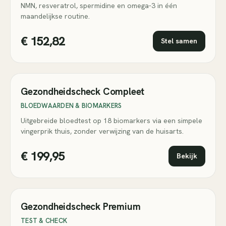
NMN, resveratrol, spermidine en omega-3 in één
maandelijkse routine.
€ 152,82
Stel samen
Populair
Gezondheidscheck Compleet
BLOEDWAARDEN & BIOMARKERS
Uitgebreide bloedtest op 18 biomarkers via een simpele
vingerprik thuis, zonder verwijzing van de huisarts.
€ 199,95
Bekijk
Gezondheidscheck Premium
TEST & CHECK