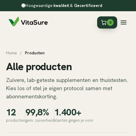
Hoogwaardige
kwaliteit
&
Gecertificeerd
0
Home
/
Producten
Alle producten
Zuivere, lab-geteste supplementen en thuistesten.
Kies los of stel je eigen protocol samen met
abonnementskorting.
12
99,8%
1.400+
producten
gem. zuiverheid
klanten gingen je voor