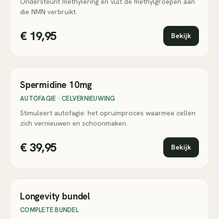
Ondersteunt methylering en vult de methylgroepen aan
die NMN verbruikt.
€ 19,95
Bekijk
Spermidine 10mg
AUTOFAGIE · CELVERNIEUWING
Stimuleert autofagie: het opruimproces waarmee cellen
zich vernieuwen en schoonmaken.
€ 39,95
Bekijk
tot −15%
Longevity bundel
COMPLETE BUNDEL