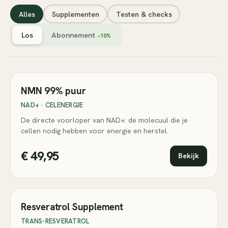
Alles
Supplementen
Testen & checks
Los
Abonnement
−10%
Bestseller
NMN 99% puur
NAD+ · CELENERGIE
De directe voorloper van NAD+: de molecuul die je
cellen nodig hebben voor energie en herstel.
€ 49,95
Bekijk
Resveratrol Supplement
TRANS-RESVERATROL