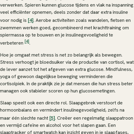
verwerken. Spieren kunnen glucose tijdens en vlak na inspanning
veel efficiënter opnemen, deels zonder dat daar extra insuline
voor nodig is
[4]
. Aerobe activiteiten zoals wandelen, fietsen en
zwemmen werken goed, gecombineerd met krachttraining om
spiermassa op te bouwen en je insulinegevoeligheid te
[4]
verbeteren
.
Hoe je omgaat met stress is net zo belangrijk als bewegen.
Stress verhoogt je bloedsuiker via de productie van cortisol, wat
de lever aanzet tot het afgeven van extra glucose. Mindfulness,
yoga of gewoon dagelijkse beweging verminderen die
cortisolpiek. In de praktijk zie je dat mensen die hun stress beter
managen ook stabieler scoren op hun glucosemetingen.
Slaap speelt ook een directe rol. Slaapgebrek verstoort de
hormoonbalans en vermindert insulinegevoeligheid, zelfs na
maar één slechte nacht
[5]
. Creëer een regelmatig slaappatroon
en vermijd cafeïne en alcohol voor het slapen gaan. Een
slaaptracker of smartwatch kan inzicht geven in je slaapfases,