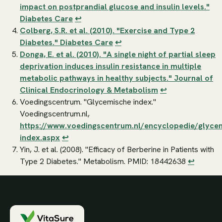
impact on postprandial glucose and insulin levels."
Diabetes Care
↩
Colberg, S.R. et al. (2010). "Exercise and Type 2
Diabetes."
Diabetes Care
↩
Donga, E. et al. (2010). "A single night of partial sleep
deprivation induces insulin resistance in multiple
metabolic pathways in healthy subjects."
Journal of
Clinical Endocrinology & Metabolism
↩
Voedingscentrum. "Glycemische index."
Voedingscentrum.nl,
https://www.voedingscentrum.nl/encyclopedie/glyce
index.aspx
↩
Yin, J. et al. (2008). "Efficacy of Berberine in Patients with
Type 2 Diabetes."
Metabolism
. PMID: 18442638
↩