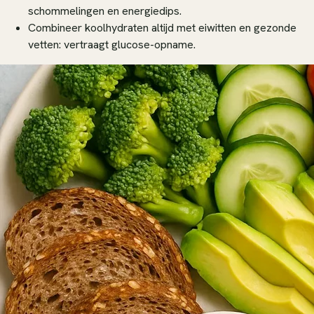
schommelingen en energiedips.
Combineer koolhydraten altijd met eiwitten en gezonde
vetten: vertraagt glucose-opname.