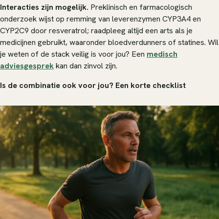
Interacties zijn mogelijk.
Preklinisch en farmacologisch
onderzoek wijst op remming van leverenzymen CYP3A4 en
CYP2C9 door resveratrol; raadpleeg altijd een arts als je
medicijnen gebruikt, waaronder bloedverdunners of statines. Wil
je weten of de stack veilig is voor jou? Een
medisch
adviesgesprek
kan dan zinvol zijn.
Is de combinatie ook voor jou? Een korte checklist