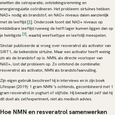
eiwitten die celreparatie, ontstekingsremming en
energieregulatie coördineren. Het probleem: sirtuïnes hebben
NAD+ nodig als brandstof, en NAD+ niveaus dalen aanzienlijk
met de leeftijd
[1]
. Onderzoek toont dat NAD+ niveaus op
middelbare leeftijd ruwweg de helft lager kunnen liggen dan op
[1]
je twintigste
, waarbij weefseltype en leefstijl meespelen.
Sinclair publiceerde al vroeg over resveratrol als activator van
SIRT1, de bekendste sirtuïne. Maar een activator heeft weinig
zin als de brandstof op is. NMN, als directe voorloper van
NAD+, lost dat probleem op. Zo ontstond de combinatie:
resveratrol als activator, NMN als brandstofaanvulling.
Zijn eigen gebruik beschreef hij in interviews en in zijn boek
Lifespan
(2019): 1 gram NMN ’s ochtends, gecombineerd met 1
gram resveratrol in yoghurt of olijfolie. Hij benadrukt zelf dat hij
dit doet als zelfexperiment, niet als medisch advies.
Hoe NMN en resveratrol samenwerken