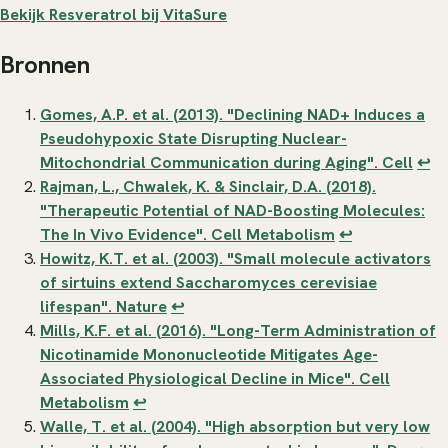
Bekijk Resveratrol bij VitaSure
Bronnen
Gomes, A.P. et al. (2013). "Declining NAD+ Induces a
Pseudohypoxic State Disrupting Nuclear-
Mitochondrial Communication during Aging".
Cell
↩
Rajman, L., Chwalek, K. & Sinclair, D.A. (2018).
"Therapeutic Potential of NAD-Boosting Molecules:
The In Vivo Evidence".
Cell Metabolism
↩
Howitz, K.T. et al. (2003). "Small molecule activators
of sirtuins extend Saccharomyces cerevisiae
lifespan".
Nature
↩
Mills, K.F. et al. (2016). "Long-Term Administration of
Nicotinamide Mononucleotide Mitigates Age-
Associated Physiological Decline in Mice".
Cell
Metabolism
↩
Walle, T. et al. (2004). "High absorption but very low