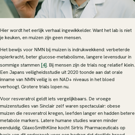
Hier wordt het eerlijk verhaal ingewikkelder. Want het lab is niet
je keuken, en muizen zijn geen mensen.
Het bewijs voor NMN bij muizen is indrukwekkend: verbeterde
spierkracht, beter glucose-metabolisme, langere levensduur in
sommige stammen
[4]
. Bij mensen zijn de trials nog relatief klein.
Een Japans veiligheidsstudie uit 2020 toonde aan dat orale
inname van NMN veilig is en NAD+ niveaus in het bloed
verhoogt. Grotere trials lopen nu.
Voor resveratrol geldt iets vergelijkbaars. De vroege
muizenstudies van Sinclair zelf waren spectaculair: obese
muizen die resveratrol kregen, leefden langer en hadden betere
metabole markers. Latere humane studies waren minder
eenduidig. GlaxoSmithKline kocht Sirtris Pharmaceuticals op
basis van dit onderzoek voor een bedrag dat destijds breed