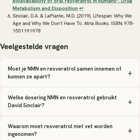
bioavailability of oral resveratrol in humans".
Drug
Metabolism and Disposition
↩
Sinclair, D.A. & LaPlante, M.D. (2019).
Lifespan: Why We
Age and Why We Don’t Have To
. Atria Books. ISBN: 978-
1501191978
Veelgestelde vragen
Moet je NMN en resveratrol samen innemen of
+
kunnen ze apart?
Welke dosering NMN en resveratrol gebruikt
+
David Sinclair?
Waarom moet resveratrol met vet worden
+
ingenomen?