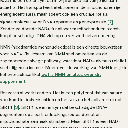
NAD+ is een co-enzym dat in vrijwel elke cel van je lichaam
actief is. Het transporteert elektronen in de mitochondriën (je
energiecentrales), maar speelt ook een cruciale rol als
signaalmolecuul voor DNA-reparatie en genexpressie
[2]
.
Zonder voldoende NAD+ functioneren mitochondriën slecht,
hoopt beschadigd DNA zich op en versnelt celveroudering.
NMN (nicotinamide mononucleotide) is een directe bouwsteen
voor NAD+. Je lichaam kan NMN snel omzetten via de
zogenoemde salvage pathway, waardoor NAD+ niveaus relatief
snel stijgen na inname. Meer over de werking van NMN lees je in
het overzichtsartikel
wat is NMN en alles over dit
supplement
.
Resveratrol werkt anders. Het is een polyfenol dat van nature
voorkomt in druivenschillen en bessen, en het activeert direct
SIRT1
[3]
. SIRT1 is een enzym dat beschadigde DNA-
segmenten repareert, ontstekingsroutes dempt en
mitochondriale aanmaak stimuleert. Maar SIRT1 is een NAD+