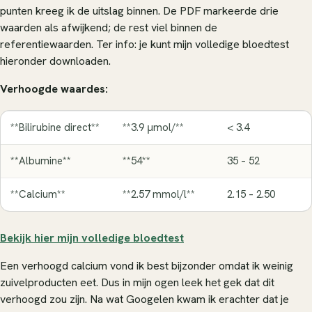
punten kreeg ik de uitslag binnen. De PDF markeerde drie
waarden als afwijkend; de rest viel binnen de
referentiewaarden. Ter info: je kunt mijn volledige bloedtest
hieronder downloaden.
Verhoogde waardes:
**Bilirubine direct**
**3.9 μmol/**
< 3.4
**Albumine**
**54**
35 – 52
**Calcium**
**2.57 mmol/l**
2.15 – 2.50
Bekijk hier mijn volledige bloedtest
Een verhoogd calcium vond ik best bijzonder omdat ik weinig
zuivelproducten eet. Dus in mijn ogen leek het gek dat dit
verhoogd zou zijn. Na wat Googelen kwam ik erachter dat je