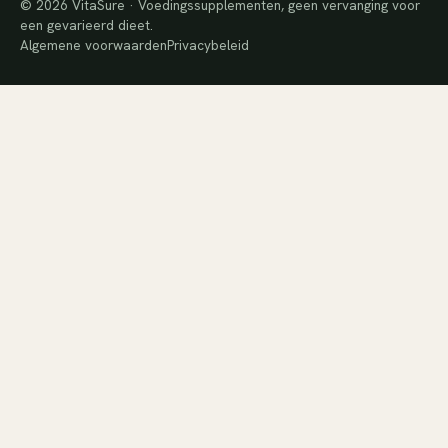
© 2026 VitaSure · Voedingssupplementen, geen vervanging voor
een gevarieerd dieet.
Algemene voorwaarden
Privacybeleid