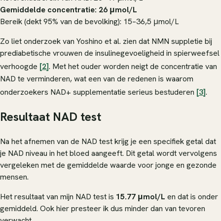
Gemiddelde concentratie: 26 μmol/L
Bereik (dekt 95% van de bevolking): 15–36,5 μmol/L
Zo liet onderzoek van Yoshino et al. zien dat NMN suppletie bij
prediabetische vrouwen de insulinegevoeligheid in spierweefsel
verhoogde
[2]
. Met het ouder worden neigt de concentratie van
NAD te verminderen, wat een van de redenen is waarom
onderzoekers NAD+ supplementatie serieus bestuderen
[3]
.
Resultaat NAD test
Na het afnemen van de NAD test krijg je een specifiek getal dat
je NAD niveau in het bloed aangeeft. Dit getal wordt vervolgens
vergeleken met de gemiddelde waarde voor jonge en gezonde
mensen.
Het resultaat van mijn NAD test is
15.77 μmol/L
en dat is onder
gemiddeld. Ook hier presteer ik dus minder dan van tevoren
verwacht.