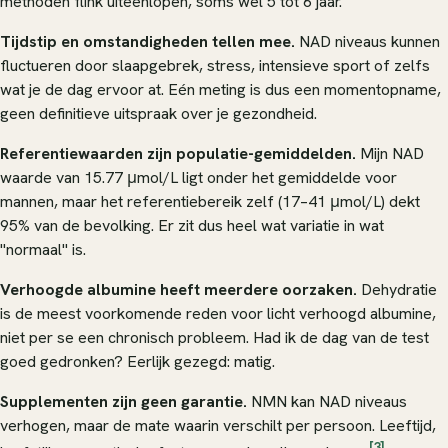
methoden flink uiteenlopen, soms wel 5 tot 6 jaar.
Tijdstip en omstandigheden tellen mee.
NAD niveaus kunnen
fluctueren door slaapgebrek, stress, intensieve sport of zelfs
wat je de dag ervoor at. Eén meting is dus een momentopname,
geen definitieve uitspraak over je gezondheid.
Referentiewaarden zijn populatie-gemiddelden.
Mijn NAD
waarde van 15.77 μmol/L ligt onder het gemiddelde voor
mannen, maar het referentiebereik zelf (17–41 μmol/L) dekt
95% van de bevolking. Er zit dus heel wat variatie in wat
"normaal" is.
Verhoogde albumine heeft meerdere oorzaken.
Dehydratie
is de meest voorkomende reden voor licht verhoogd albumine,
niet per se een chronisch probleem. Had ik de dag van de test
goed gedronken? Eerlijk gezegd: matig.
Supplementen zijn geen garantie.
NMN kan NAD niveaus
verhogen, maar de mate waarin verschilt per persoon. Leeftijd,
[3]