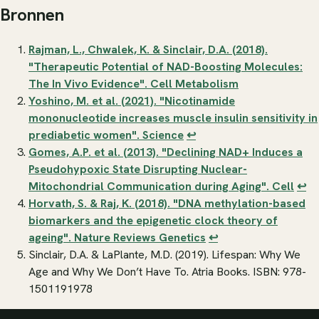
Bronnen
Rajman, L., Chwalek, K. & Sinclair, D.A. (2018).
"Therapeutic Potential of NAD-Boosting Molecules:
The In Vivo Evidence".
Cell Metabolism
Yoshino, M. et al. (2021). "Nicotinamide
mononucleotide increases muscle insulin sensitivity in
prediabetic women".
Science
↩
Gomes, A.P. et al. (2013). "Declining NAD+ Induces a
Pseudohypoxic State Disrupting Nuclear-
Mitochondrial Communication during Aging".
Cell
↩
Horvath, S. & Raj, K. (2018). "DNA methylation-based
biomarkers and the epigenetic clock theory of
ageing".
Nature Reviews Genetics
↩
Sinclair, D.A. & LaPlante, M.D. (2019).
Lifespan: Why We
Age and Why We Don’t Have To
. Atria Books. ISBN: 978-
1501191978