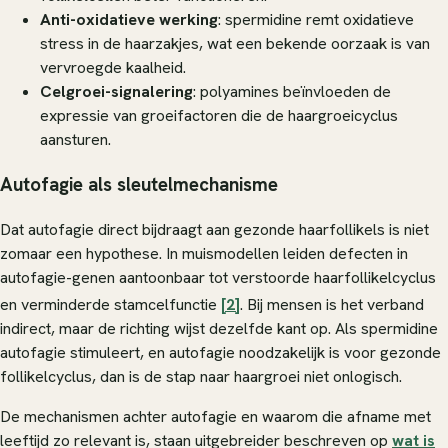
Anti-oxidatieve werking
: spermidine remt oxidatieve
stress in de haarzakjes, wat een bekende oorzaak is van
vervroegde kaalheid.
Celgroei-signalering
: polyamines beïnvloeden de
expressie van groeifactoren die de haargroeicyclus
aansturen.
Autofagie als sleutelmechanisme
Dat autofagie direct bijdraagt aan gezonde haarfollikels is niet
zomaar een hypothese. In muismodellen leiden defecten in
autofagie-genen aantoonbaar tot verstoorde haarfollikelcyclus
en verminderde stamcelfunctie
[2]
. Bij mensen is het verband
indirect, maar de richting wijst dezelfde kant op. Als spermidine
autofagie stimuleert, en autofagie noodzakelijk is voor gezonde
follikelcyclus, dan is de stap naar haargroei niet onlogisch.
De mechanismen achter autofagie en waarom die afname met
leeftijd zo relevant is, staan uitgebreider beschreven op
wat is