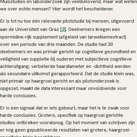
Muisstudies en labonderzoek zijn veelbelovend, maar wat weten
we over echte mensen? Hier wordt het bescheidener.
Er is tot nu toe één relevante pilotstudie bij mensen, uitgevoerd
aan de Universiteit van Graz
[3]
. Deelnemers kregen een
spermidine-rijk supplement (afgeleid van tarwekiemextract)
over een periode van drie maanden. De studie had 30
deelnemers en was primair gericht op cognitieve gezondheid en
veiligheid van suppletie bij ouderen met subjectieve cognitieve
achteruitgang; verbeterde haardiameter en -dichtheid werden
als secundaire uitkomst gerapporteerd. Dat de studie klein was,
niet primair op haargroei gericht en als pilotonderzoek is
opgezet, maakt de data interessant maar onvoldoende voor
harde conclusies.
Er is een signaal dat er iets gebeurt, maar het is te zwak voor
harde conclusies. Grotere, specifiek op haargroei gerichte
studies ontbreken vooralsnog. Op het moment van schrijven zijn
er nog geen gepubliceerde resultaten van grotere, haargroei-