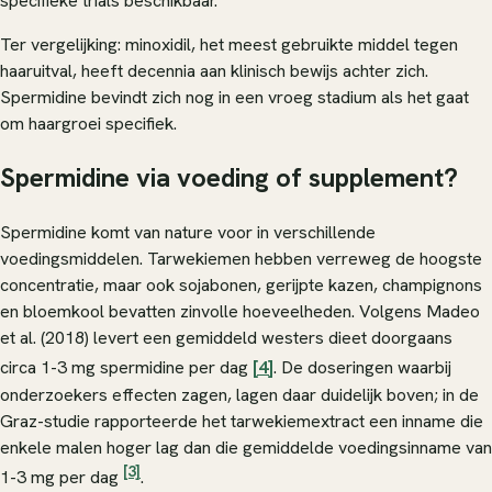
specifieke trials beschikbaar.
Ter vergelijking: minoxidil, het meest gebruikte middel tegen
haaruitval, heeft decennia aan klinisch bewijs achter zich.
Spermidine bevindt zich nog in een vroeg stadium als het gaat
om haargroei specifiek.
Spermidine via voeding of supplement?
Spermidine komt van nature voor in verschillende
voedingsmiddelen. Tarwekiemen hebben verreweg de hoogste
concentratie, maar ook sojabonen, gerijpte kazen, champignons
en bloemkool bevatten zinvolle hoeveelheden. Volgens Madeo
et al. (2018) levert een gemiddeld westers dieet doorgaans
circa 1-3 mg spermidine per dag
[4]
. De doseringen waarbij
onderzoekers effecten zagen, lagen daar duidelijk boven; in de
Graz-studie rapporteerde het tarwekiemextract een inname die
enkele malen hoger lag dan die gemiddelde voedingsinname van
[3]
1-3 mg per dag
.