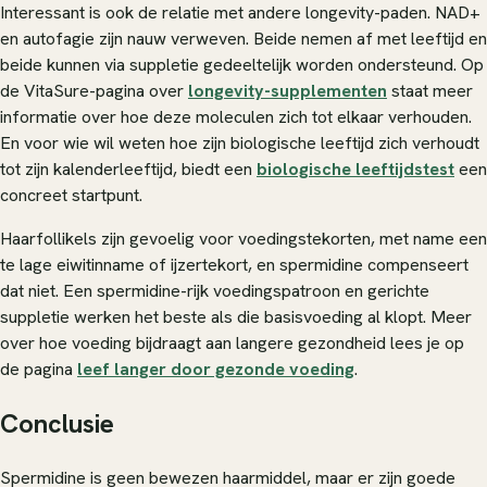
Interessant is ook de relatie met andere longevity-paden. NAD+
en autofagie zijn nauw verweven. Beide nemen af met leeftijd en
beide kunnen via suppletie gedeeltelijk worden ondersteund. Op
de VitaSure-pagina over
longevity-supplementen
staat meer
informatie over hoe deze moleculen zich tot elkaar verhouden.
En voor wie wil weten hoe zijn biologische leeftijd zich verhoudt
tot zijn kalenderleeftijd, biedt een
biologische leeftijdstest
een
concreet startpunt.
Haarfollikels zijn gevoelig voor voedingstekorten, met name een
te lage eiwitinname of ijzertekort, en spermidine compenseert
dat niet. Een spermidine-rijk voedingspatroon en gerichte
suppletie werken het beste als die basisvoeding al klopt. Meer
over hoe voeding bijdraagt aan langere gezondheid lees je op
de pagina
leef langer door gezonde voeding
.
Conclusie
Spermidine is geen bewezen haarmiddel, maar er zijn goede