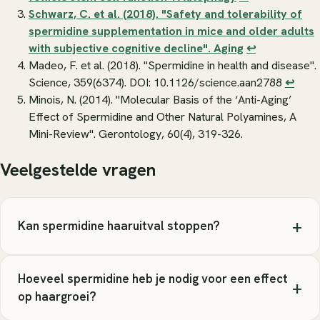
Schwarz, C. et al. (2018). "Safety and tolerability of
spermidine supplementation in mice and older adults
with subjective cognitive decline".
Aging
↩
Madeo, F. et al. (2018). "Spermidine in health and disease".
Science
, 359(6374). DOI: 10.1126/science.aan2788
↩
Minois, N. (2014). "Molecular Basis of the ‘Anti-Aging’
Effect of Spermidine and Other Natural Polyamines, A
Mini-Review".
Gerontology
, 60(4), 319-326.
Veelgestelde vragen
+
Kan spermidine haaruitval stoppen?
Hoeveel spermidine heb je nodig voor een effect
+
op haargroei?