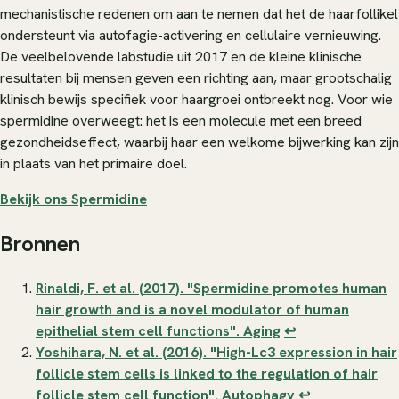
mechanistische redenen om aan te nemen dat het de haarfollikel
ondersteunt via autofagie-activering en cellulaire vernieuwing.
De veelbelovende labstudie uit 2017 en de kleine klinische
resultaten bij mensen geven een richting aan, maar grootschalig
klinisch bewijs specifiek voor haargroei ontbreekt nog. Voor wie
spermidine overweegt: het is een molecule met een breed
gezondheidseffect, waarbij haar een welkome bijwerking kan zijn
in plaats van het primaire doel.
Bekijk ons Spermidine
Bronnen
Rinaldi, F. et al. (2017). "Spermidine promotes human
hair growth and is a novel modulator of human
epithelial stem cell functions".
Aging
↩
Yoshihara, N. et al. (2016). "High-Lc3 expression in hair
follicle stem cells is linked to the regulation of hair
follicle stem cell function".
Autophagy
↩