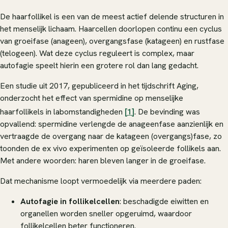
De haarfollikel is een van de meest actief delende structuren in
het menselijk lichaam. Haarcellen doorlopen continu een cyclus
van groeifase (anageen), overgangsfase (katageen) en rustfase
(telogeen). Wat deze cyclus reguleert is complex, maar
autofagie speelt hierin een grotere rol dan lang gedacht.
Een studie uit 2017, gepubliceerd in het tijdschrift
Aging
,
onderzocht het effect van spermidine op menselijke
haarfollikels in labomstandigheden
[1]
. De bevinding was
opvallend: spermidine verlengde de anageenfase aanzienlijk en
vertraagde de overgang naar de katageen (overgangs)fase, zo
toonden de ex vivo experimenten op geïsoleerde follikels aan.
Met andere woorden: haren bleven langer in de groeifase.
Dat mechanisme loopt vermoedelijk via meerdere paden:
Autofagie in follikelcellen
: beschadigde eiwitten en
organellen worden sneller opgeruimd, waardoor
follikelcellen beter functioneren.