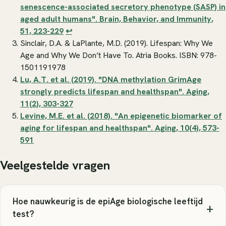
senescence-associated secretory phenotype (SASP) in
aged adult humans".
Brain, Behavior, and Immunity
,
51, 223-229
↩
Sinclair, D.A. & LaPlante, M.D. (2019).
Lifespan: Why We
Age and Why We Don’t Have To
. Atria Books. ISBN: 978-
1501191978
Lu, A.T. et al. (2019). "DNA methylation GrimAge
strongly predicts lifespan and healthspan".
Aging
,
11(2), 303-327
Levine, M.E. et al. (2018). "An epigenetic biomarker of
aging for lifespan and healthspan".
Aging
, 10(4), 573-
591
Veelgestelde vragen
Hoe nauwkeurig is de epiAge biologische leeftijd
+
test?