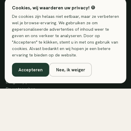
TMG (Trimethylglycine, Betaine)
Cookies, wij waarderen uw privacy! 🍪
Spermidine 10mg
De cookies zijn helaas niet eetbaar, maar ze verbeteren
Gezondheidscheck Compleet
wel je browse-ervaring. We gebruiken ze om
Gezondheidscheck Premium
gepersonaliseerde advertenties of inhoud weer te
NAD Test Kit
geven en ons verkeer te analyseren. Door op
"Accepteren" te klikken, stemt u in met ons gebruik van
cookies. Alvast bedankt en wij hopen je een betere
Kennis
ervaring te bieden op de website.
Home
Over ons
Accepteren
Nee, ik weiger
Producten
Longevity protocol
De wetenschap
Longevity Blog
Service
Klantenservice