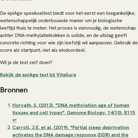
De epiAge speekseltest biedt voor het eerst een toegankelijke,
wetenschappelijk onderbouwde manier om je biologische
leeftijd thuis te meten. Het proces is eenvoudig, de wetenschap
achter DNA-methylatieklokken is solide, en de uitslag geeft
concrete richting voor wie zijn leefstijl wil aanpassen. Gebruik de
score als startpunt, niet als eindoordeel.
Wil je de test zelf doen?
Bekijk de epiAge test bij VitaSure
Bronnen
Horvath, S. (2013). "DNA methylation age of human
tissues and cell types".
Genome Biology
, 14(10), R115
↩
Carroll, J.E. et al. (2019). "Partial sleep deprivation
activates the DNA damage response (DDR) and the