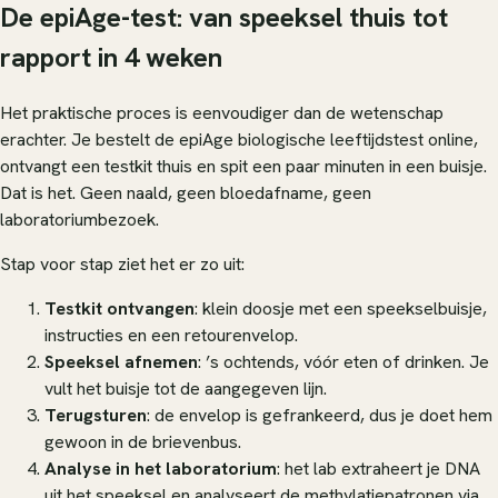
De epiAge-test: van speeksel thuis tot
rapport in 4 weken
Het praktische proces is eenvoudiger dan de wetenschap
erachter. Je bestelt de epiAge biologische leeftijdstest online,
ontvangt een testkit thuis en spit een paar minuten in een buisje.
Dat is het. Geen naald, geen bloedafname, geen
laboratoriumbezoek.
Stap voor stap ziet het er zo uit:
Testkit ontvangen
: klein doosje met een speekselbuisje,
instructies en een retourenvelop.
Speeksel afnemen
: ’s ochtends, vóór eten of drinken. Je
vult het buisje tot de aangegeven lijn.
Terugsturen
: de envelop is gefrankeerd, dus je doet hem
gewoon in de brievenbus.
Analyse in het laboratorium
: het lab extraheert je DNA
uit het speeksel en analyseert de methylatiepatronen via