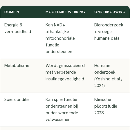
DOMEIN
MOGELIJKE WERKING
ONDERBOUWING
Energie &
Kan NAD+
Dieronderzoek
vermoeidheid
afhankelijke
+ vroege
mitochondriale
humane data
functie
ondersteunen
Metabolisme
Wordt geassocieerd
Humaan
met verbeterde
onderzoek
insulinegevoeligheid
(Yoshino et al.,
2021)
Spierconditie
Kan spierfunctie
Klinische
ondersteunen bij
pilootstudie
ouder wordende
2023
volwassenen