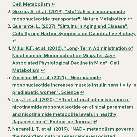
Cell Metabolism
↩
Grozio, A. et al. (2019). "Slc12a8 is a nicotinamide
mononucleotide transporter".
Nature Metabolism
↩
Guarente, L. (2007). "Sirtuins in Aging and Disease".
Cold Spring Harbor Symposia on Quantitative Biology
↩
Mills, K.F. et al. (2016). "Long-Term Administration of
Nicotinamide Mononucleotide Mitigates Age-
Associated Physiological Decline in Mice".
Cell
Metabolism
↩
Yoshino, M. et al. (2021). "Nicotinamide
mononucleotide increases muscle insulin sensitivity in
prediabetic women".
Science
↩
Irie, J. et al. (2020). "Effect of oral administration of
nicotinamide mononucleotide on clinical parameters
and nicotinamide metabolite levels in healthy
Japanese men".
Endocrine Journal
↩
Nacarelli, T. et al. (2019). "NAD+ metabolism governs
the proinflammatory senescence-associated