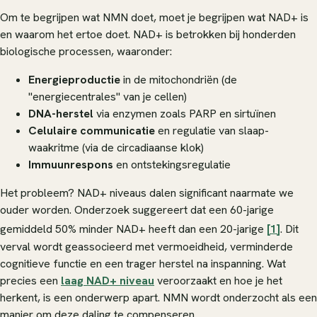
Om te begrijpen wat NMN doet, moet je begrijpen wat NAD+ is
en waarom het ertoe doet. NAD+ is betrokken bij honderden
biologische processen, waaronder:
Energieproductie
in de mitochondriën (de
"energiecentrales" van je cellen)
DNA-herstel
via enzymen zoals PARP en sirtuïnen
Celulaire communicatie
en regulatie van slaap-
waakritme (via de circadiaanse klok)
Immuunrespons
en ontstekingsregulatie
Het probleem? NAD+ niveaus dalen significant naarmate we
ouder worden. Onderzoek suggereert dat een 60-jarige
gemiddeld 50% minder NAD+ heeft dan een 20-jarige
[1]
. Dit
verval wordt geassocieerd met vermoeidheid, verminderde
cognitieve functie en een trager herstel na inspanning. Wat
precies een
laag NAD+ niveau
veroorzaakt en hoe je het
herkent, is een onderwerp apart. NMN wordt onderzocht als een
manier om deze daling te compenseren.