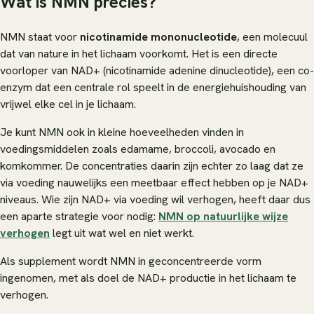
Wat is NMN precies?
NMN staat voor
nicotinamide mononucleotide
, een molecuul
dat van nature in het lichaam voorkomt. Het is een directe
voorloper van NAD+ (nicotinamide adenine dinucleotide), een co-
enzym dat een centrale rol speelt in de energiehuishouding van
vrijwel elke cel in je lichaam.
Je kunt NMN ook in kleine hoeveelheden vinden in
voedingsmiddelen zoals edamame, broccoli, avocado en
komkommer. De concentraties daarin zijn echter zo laag dat ze
via voeding nauwelijks een meetbaar effect hebben op je NAD+
niveaus. Wie zijn NAD+ via voeding wil verhogen, heeft daar dus
een aparte strategie voor nodig:
NMN op natuurlijke wijze
verhogen
legt uit wat wel en niet werkt.
Als supplement wordt NMN in geconcentreerde vorm
ingenomen, met als doel de NAD+ productie in het lichaam te
verhogen.