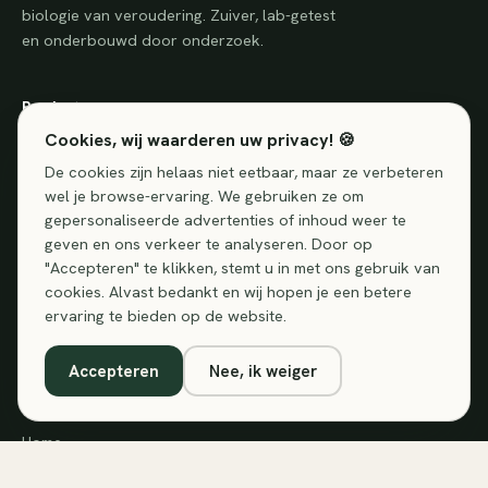
biologie van veroudering. Zuiver, lab-getest
en onderbouwd door onderzoek.
Producten
Cookies, wij waarderen uw privacy! 🍪
NMN 99% puur
De cookies zijn helaas niet eetbaar, maar ze verbeteren
Resveratrol Supplement
wel je browse-ervaring. We gebruiken ze om
Omega 3 algenolie
gepersonaliseerde advertenties of inhoud weer te
TMG (Trimethylglycine, Betaine)
geven en ons verkeer te analyseren. Door op
Spermidine 10mg
"Accepteren" te klikken, stemt u in met ons gebruik van
Gezondheidscheck Compleet
cookies. Alvast bedankt en wij hopen je een betere
Gezondheidscheck Premium
ervaring te bieden op de website.
NAD Test Kit
Accepteren
Nee, ik weiger
Kennis
Home
Over ons