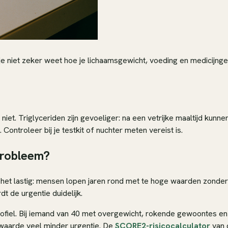
je niet zeker weet hoe je lichaamsgewicht, voeding en medicijnge
f niet. Triglyceriden zijn gevoeliger: na een vetrijke maaltijd kun
 Controleer bij je testkit of nuchter meten vereist is.
probleem?
et lastig: mensen lopen jaren rond met te hoge waarden zonder d
t de urgentie duidelijk.
oprofiel. Bij iemand van 40 met overgewicht, rokende gewoontes en
 waarde veel minder urgentie. De
SCORE2-risicocalculator
van d