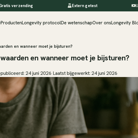
Gratis verzending
Extern getest
U
e
Producten
Longevity protocol
De wetenschap
Over ons
Longevity Bl
aarden en wanneer moet je bijsturen?
e waarden en wanneer moet je bijsturen?
publiceerd: 24 juni 2026
Laatst bijgewerkt: 24 juni 2026