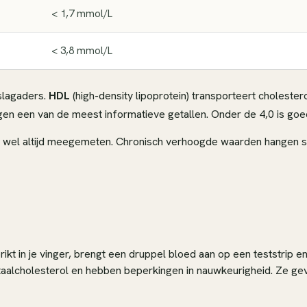
< 1,7 mmol/L
< 3,8 mmol/L
 slagaders.
HDL
(high-density lipoprotein) transporteert cholester
gen een van de meest informatieve getallen. Onder de 4,0 is go
den wel altijd meegemeten. Chronisch verhoogde waarden hangen s
ikt in je vinger, brengt een druppel bloed aan op een teststrip e
totaalcholesterol en hebben beperkingen in nauwkeurigheid. Ze ge