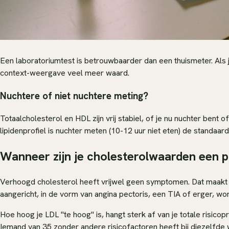
Een laboratoriumtest is betrouwbaarder dan een thuismeter. Als 
context-weergave veel meer waard.
Nuchtere of niet nuchtere meting?
Totaalcholesterol en HDL zijn vrij stabiel, of je nu nuchter bent o
lipidenprofiel is nuchter meten (10-12 uur niet eten) de standaard.
Wanneer zijn je cholesterolwaarden een 
Verhoogd cholesterol heeft vrijwel geen symptomen. Dat maakt h
aangericht, in de vorm van angina pectoris, een TIA of erger, word
Hoe hoog je LDL "te hoog" is, hangt sterk af van je totale risic
Iemand van 35 zonder andere risicofactoren heeft bij diezelfde