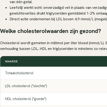
van één getal.
Leefstijl werkt echt: onverzadigd vet in plaats van verza
gewichtsverlies drukt triglyceriden gemiddeld 1-2% omlaa
Direct actie ondernemen bij LDL boven 4,9 mmol/L (mogelij
Welke cholesterolwaarden zijn gezond?
Cholesterol wordt gemeten in millimol per liter bloed (mmol/L). 
verhouding tussen LDL, HDL en triglyceriden is minstens zo relev
WAARDE
Totaalcholesterol
LDL-cholesterol ("slechte")
HDL-cholesterol ("goede")