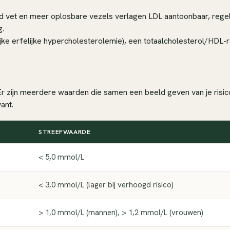
digd vet en meer oplosbare vezels verlagen LDL aantoonbaar, re
g.
ke erfelijke hypercholesterolemie), een totaalcholesterol/HDL-ra
Er zijn meerdere waarden die samen een beeld geven van je risico
ant.
STREEFWAARDE
< 5,0 mmol/L
< 3,0 mmol/L (lager bij verhoogd risico)
> 1,0 mmol/L (mannen), > 1,2 mmol/L (vrouwen)