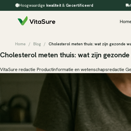
Hoogwaardige
kwaliteit
&
Gecertificeerd
Hom
Home
/
Blog
/
Cholesterol meten thuis: wat zijn gezonde w
Cholesterol meten thuis: wat zijn gezond
VitaSure redactie
Productinformatie en wetenschapsredactie
Ge