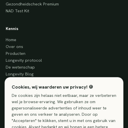
Gezondheidscheck Premium
NAD Test Kit
Kennis
Home
Over ons
Producten
Longevity protocol
De wetenschap
Longevity Blog
Cookies, wij waarderen uw privacy! 🍪
Service
De cookies zijn helaas niet eetbaar, maar ze verbeteren
wel je browse-ervaring. We gebruiken ze om
Klantenservice
gepersonaliseerde advertenties of inhoud weer te
Vragen
geven en ons verkeer te analyseren. Door op
Contact
"Accepteren" te klikken, stemt u in met ons gebruik van
cookies. Alvast bedankt en wij hopen je een betere