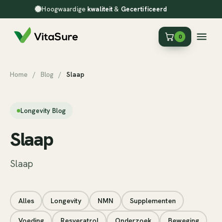
Hoogwaardige
kwaliteit
&
Gecertificeerd
0
Home
/
Blog
/
Slaap
Longevity Blog
Slaap
Slaap
Alles
Longevity
NMN
Supplementen
Voeding
Resveratrol
Onderzoek
Beweging