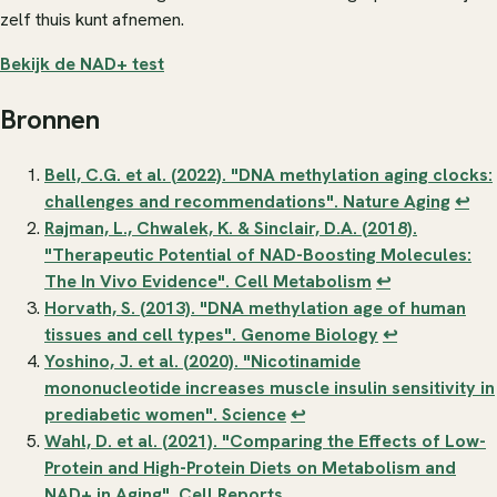
zelf thuis kunt afnemen.
Bekijk de NAD+ test
Bronnen
Bell, C.G. et al. (2022). "DNA methylation aging clocks:
challenges and recommendations".
Nature Aging
↩
Rajman, L., Chwalek, K. & Sinclair, D.A. (2018).
"Therapeutic Potential of NAD-Boosting Molecules:
The In Vivo Evidence".
Cell Metabolism
↩
Horvath, S. (2013). "DNA methylation age of human
tissues and cell types".
Genome Biology
↩
Yoshino, J. et al. (2020). "Nicotinamide
mononucleotide increases muscle insulin sensitivity in
prediabetic women".
Science
↩
Wahl, D. et al. (2021). "Comparing the Effects of Low-
Protein and High-Protein Diets on Metabolism and
NAD+ in Aging".
Cell Reports