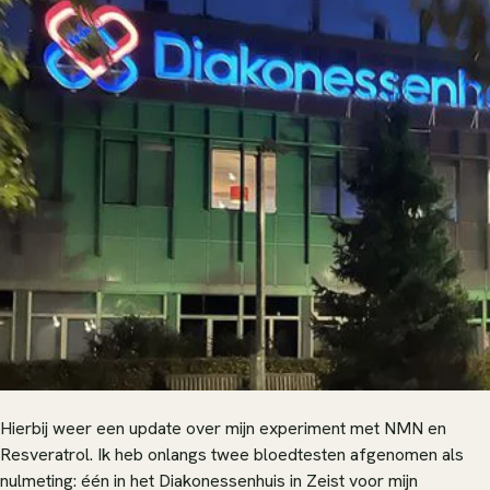
Hierbij weer een update over mijn experiment met NMN en
Resveratrol. Ik heb onlangs twee bloedtesten afgenomen als
nulmeting: één in het Diakonessenhuis in Zeist voor mijn