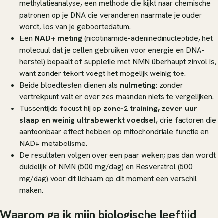
methylatieanalyse, een methode die kijkt naar chemische
patronen op je DNA die veranderen naarmate je ouder
wordt, los van je geboortedatum.
Een
NAD+ meting
(nicotinamide-adeninedinucleotide, het
molecuul dat je cellen gebruiken voor energie en DNA-
herstel) bepaalt of suppletie met NMN überhaupt zinvol is,
want zonder tekort voegt het mogelijk weinig toe.
Beide bloedtesten dienen als
nulmeting
: zonder
vertrekpunt valt er over zes maanden niets te vergelijken.
Tussentijds focust hij op
zone-2 training, zeven uur
slaap en weinig ultrabewerkt voedsel
, drie factoren die
aantoonbaar effect hebben op mitochondriale functie en
NAD+ metabolisme.
De resultaten volgen over een paar weken; pas dan wordt
duidelijk of NMN (500 mg/dag) en Resveratrol (500
mg/dag) voor
dit
lichaam op dit moment een verschil
maken.
Waarom ga ik mijn biologische leeftijd