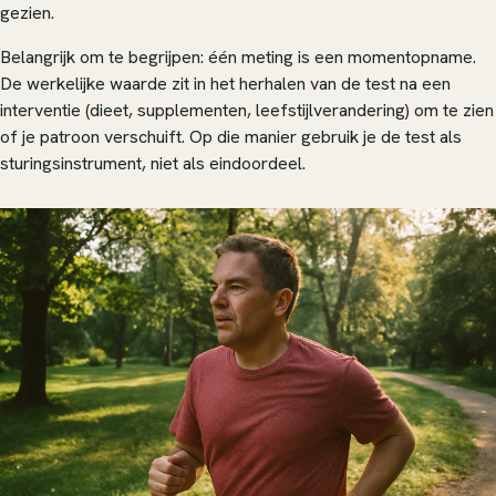
gezien.
Belangrijk om te begrijpen: één meting is een momentopname.
De werkelijke waarde zit in het herhalen van de test na een
interventie (dieet, supplementen, leefstijlverandering) om te zien
of je patroon verschuift. Op die manier gebruik je de test als
sturingsinstrument, niet als eindoordeel.