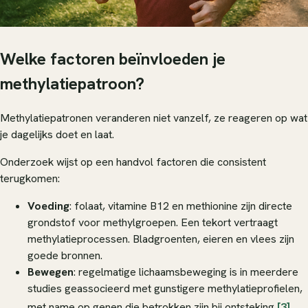
Welke factoren beïnvloeden je
methylatiepatroon?
Methylatiepatronen veranderen niet vanzelf, ze reageren op wat
je dagelijks doet en laat.
Onderzoek wijst op een handvol factoren die consistent
terugkomen:
Voeding
: folaat, vitamine B12 en methionine zijn directe
grondstof voor methylgroepen. Een tekort vertraagt
methylatieprocessen. Bladgroenten, eieren en vlees zijn
goede bronnen.
Bewegen
: regelmatige lichaamsbeweging is in meerdere
studies geassocieerd met gunstigere methylatieprofielen,
met name op genen die betrokken zijn bij ontsteking
[3]
.