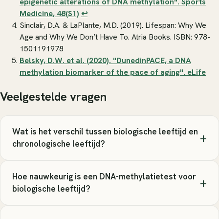
epigenetic alterations of DNA methylation".
Sports
Medicine
, 48(S1)
↩
Sinclair, D.A. & LaPlante, M.D. (2019).
Lifespan: Why We
Age and Why We Don’t Have To
. Atria Books. ISBN: 978-
1501191978
Belsky, D.W. et al. (2020). "DunedinPACE, a DNA
methylation biomarker of the pace of aging".
eLife
Veelgestelde vragen
Wat is het verschil tussen biologische leeftijd en
+
chronologische leeftijd?
Hoe nauwkeurig is een DNA-methylatietest voor
+
biologische leeftijd?