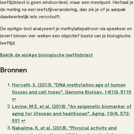
leeftijdstest is geen eindoordeel, maar een meetpunt. Herhaal je
de meting na een leefstijlverandering, dan zie je of je aanpak
daadwerkelijk iets verschuift.
De epiAge-test analyseert je methylatiepatroon via speeksel en
levert binnen vier weken een objectief beeld van je biologische
leeftijd.
Bekijk de epiAge biologische leeftijdstest
Bronnen
Horvath, S. (2013). "DNA methylation age of human
tissues and cell types".
Genome Biology
, 14(10), R115
↩
Levine, M.E. et al. (2018). "An epigenetic biomarker of
aging for lifespan and healthspan".
Aging
, 10(4), 573-
591
↩
Nakajima, K. et al. (2018). "Physical activity and