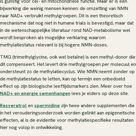
is gunstig voor cel- en mitochondriële functie. Maar er is een
bijwerking die weinig mensen kennen: de omzetting van NMN
naar NAD+ verbruikt methylgroepen. Dit is een theoretisch
mechanisme dat nog niet in humane trials is bevestigd, maar dat
in de wetenschappelijke literatuur rond NAD-metabolisme wel
wordt besproken als mogelijke verklaring waarom
methylatiestatus relevant is bij hogere NMN-doses.
TMG (trimethylglycine, ook wel betaïne) is een methyl-donor die
dit compenseert. Het levert drie methylgroepen per molecuul en
ondersteunt zo de methylatiecyclus. Wie NMN neemt zonder op
de methylatiestatus te letten, kan op termijn een onbedoeld
effect op zijn biologische leeftijdsmarkers zien. Meer over hoe
NAD+ en energie samenhangen
lees je elders op deze site.
Resveratrol
en
spermidine
zijn twee andere supplementen die
in het verouderingsonderzoek worden gelinkt aan epigenetische
effecten, al is de evidentie voor methylatiespecifieke resultaten
hier nog volop in ontwikkeling.