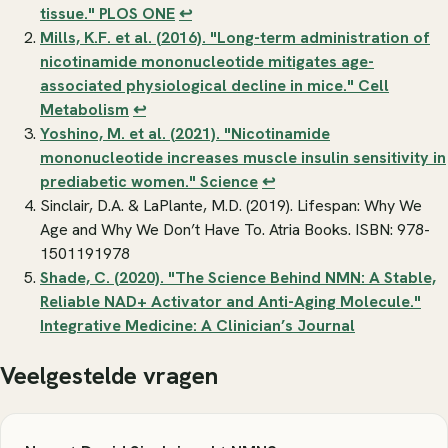
tissue."
PLOS ONE
↩
Mills, K.F. et al. (2016). "Long-term administration of
nicotinamide mononucleotide mitigates age-
associated physiological decline in mice."
Cell
Metabolism
↩
Yoshino, M. et al. (2021). "Nicotinamide
mononucleotide increases muscle insulin sensitivity in
prediabetic women."
Science
↩
Sinclair, D.A. & LaPlante, M.D. (2019).
Lifespan: Why We
Age and Why We Don’t Have To
. Atria Books. ISBN: 978-
1501191978
Shade, C. (2020). "The Science Behind NMN: A Stable,
Reliable NAD+ Activator and Anti-Aging Molecule."
Integrative Medicine: A Clinician’s Journal
Veelgestelde vragen