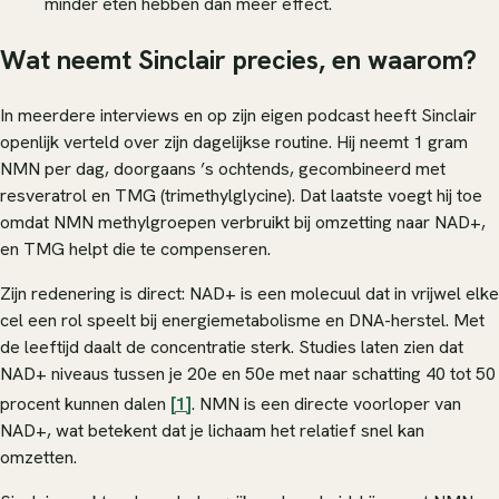
minder eten hebben dan meer effect.
Wat neemt Sinclair precies, en waarom?
In meerdere interviews en op zijn eigen podcast heeft Sinclair
openlijk verteld over zijn dagelijkse routine. Hij neemt 1 gram
NMN per dag, doorgaans ’s ochtends, gecombineerd met
resveratrol en TMG (trimethylglycine). Dat laatste voegt hij toe
omdat NMN methylgroepen verbruikt bij omzetting naar NAD+,
en TMG helpt die te compenseren.
Zijn redenering is direct: NAD+ is een molecuul dat in vrijwel elke
cel een rol speelt bij energiemetabolisme en DNA-herstel. Met
de leeftijd daalt de concentratie sterk. Studies laten zien dat
NAD+ niveaus tussen je 20e en 50e met naar schatting 40 tot 50
procent kunnen dalen
[1]
. NMN is een directe voorloper van
NAD+, wat betekent dat je lichaam het relatief snel kan
omzetten.