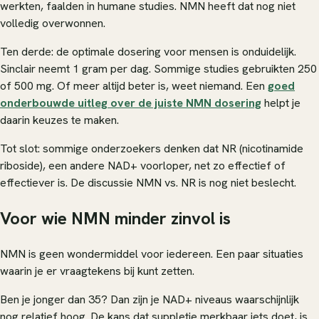
werkten, faalden in humane studies. NMN heeft dat nog niet
volledig overwonnen.
Ten derde: de optimale dosering voor mensen is onduidelijk.
Sinclair neemt 1 gram per dag. Sommige studies gebruikten 250
of 500 mg. Of meer altijd beter is, weet niemand. Een
goed
onderbouwde uitleg over de juiste NMN dosering
helpt je
daarin keuzes te maken.
Tot slot: sommige onderzoekers denken dat NR (nicotinamide
riboside), een andere NAD+ voorloper, net zo effectief of
effectiever is. De discussie NMN vs. NR is nog niet beslecht.
Voor wie NMN minder zinvol is
NMN is geen wondermiddel voor iedereen. Een paar situaties
waarin je er vraagtekens bij kunt zetten.
Ben je jonger dan 35? Dan zijn je NAD+ niveaus waarschijnlijk
nog relatief hoog. De kans dat suppletie merkbaar iets doet, is