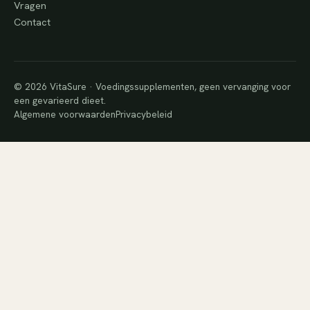
Vragen
Contact
© 2026 VitaSure · Voedingssupplementen, geen vervanging voor
een gevarieerd dieet.
Algemene voorwaarden
Privacybeleid