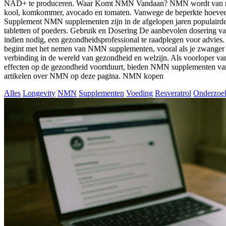
NAD+ te produceren. Waar Komt NMN Vandaan? NMN wordt van nature 
kool, komkommer, avocado en tomaten. Vanwege de beperkte hoeveel
Supplement NMN supplementen zijn in de afgelopen jaren populairder
tabletten of poeders. Gebruik en Dosering De aanbevolen dosering van
indien nodig, een gezondheidsprofessional te raadplegen voor advies
begint met het nemen van NMN supplementen, vooral als je zwanger b
verbinding in de wereld van gezondheid en welzijn. Als voorloper van
effecten op de gezondheid voortduurt, bieden NMN supplementen van
artikelen over NMN op deze pagina. NMN kopen
Alles
Longevity
NMN
Supplementen
Voeding
Resveratrol
Onderzoe