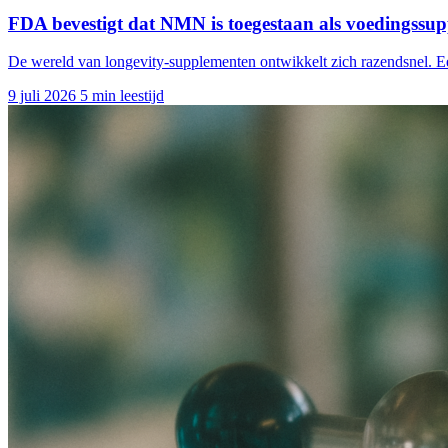
FDA bevestigt dat NMN is toegestaan als voedingssu
De wereld van longevity-supplementen ontwikkelt zich razendsnel. 
9 juli 2026
5 min leestijd