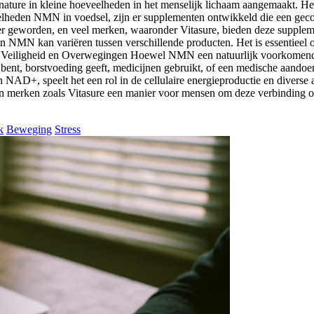
in kleine hoeveelheden in het menselijk lichaam aangemaakt. Het i
heden NMN in voedsel, zijn er supplementen ontwikkeld die een geco
 geworden, en veel merken, waaronder Vitasure, bieden deze supplemen
 NMN kan variëren tussen verschillende producten. Het is essentieel om 
. Veiligheid en Overwegingen Hoewel NMN een natuurlijk voorkomende ve
ent, borstvoeding geeft, medicijnen gebruikt, of een medische aandoe
 NAD+, speelt het een rol in de cellulaire energieproductie en diverse
 merken zoals Vitasure een manier voor mensen om deze verbinding op 
k
Beweging
Stress