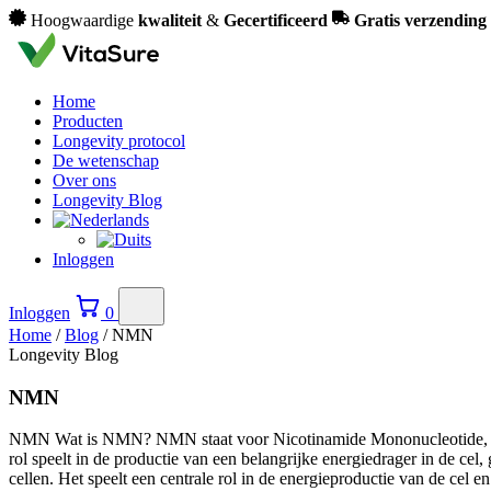
Hoogwaardige
kwaliteit
&
Gecertificeerd
Gratis verzending
Home
Producten
Longevity protocol
De wetenschap
Over ons
Longevity Blog
Inloggen
Inloggen
0
Home
/
Blog
/
NMN
Longevity Blog
NMN
NMN Wat is NMN? NMN staat voor Nicotinamide Mononucleotide, een d
rol speelt in de productie van een belangrijke energiedrager in de
cellen. Het speelt een centrale rol in de energieproductie van de ce