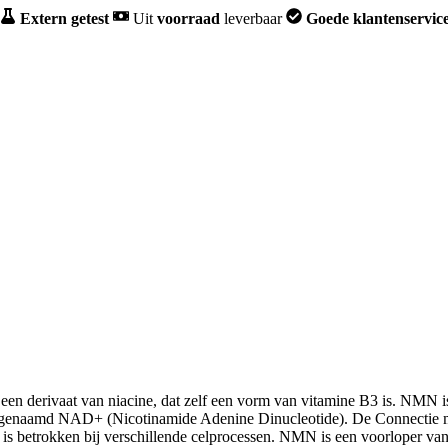
Extern getest
Uit
voorraad
leverbaar
Goede
klantenservic
erivaat van niacine, dat zelf een vorm van vitamine B3 is. NMN is e
 cel, genaamd NAD+ (Nicotinamide Adenine Dinucleotide). De Connecti
l en is betrokken bij verschillende celprocessen. NMN is een voorloper 