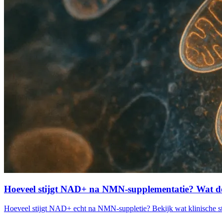
Hoeveel stijgt NAD+ na NMN-supplementatie? Wat de
Hoeveel stijgt NAD+ echt na NMN-suppletie? Bekijk wat klinische stu