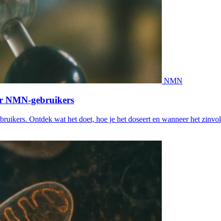
NMN
oor NMN-gebruikers
uikers. Ontdek wat het doet, hoe je het doseert en wanneer het zinvol 