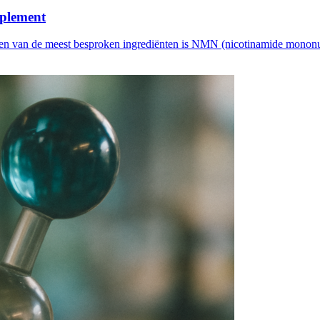
pplement
Een van de meest besproken ingrediënten is NMN (nicotinamide monon