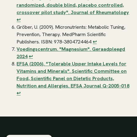
randomized, double blind, placebo controlled,
crossover pilot study".
Journal of Rheumatology
↩
Gröber, U. (2009).
Micronutrients: Metabolic Tuning,
Prevention, Therapy
. MedPharm Scientific
Publishers. ISBN: 978-3804724464
↩
Voedingscentrum. "Magnesium". Geraadpleegd
2024
↩
EFSA (2006). "Tolerable Upper Intake Levels for
Vitamins and Minerals". Scientific Committee on
Food, Scientific Panel on Dietetic Products,
Nutrition and Allergies. EFSA Journal Q-2005-018
↩