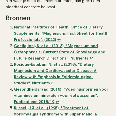
niet waar je staat qua micronutriënten, dan geeft een
bloedtest concrete houvast.
Bronnen
National Institutes of Health, Office of Dietary
Supplements. "Magnesium: Fact Sheet for Health
Professionals". (2022)
↩
Castiglioni, S. et al. (2013). "Magnesium and
Osteoporosis: Current State of Knowledge and
Future Research Directions".
Nutrients
↩
Rosique-Esteban, N. et al. (2018). "Dietary
Magnesium and Cardiovascular Disease: A
Review with Emphasis in Epidemiological
Studies".
Nutrients
↩
Gezondheidsraad (2018). "Voedingsnormen voor
vitamines en mineralen voor volwassenen".
Publicatienr. 2018/19
↩
Russell, I.J. et al. (1995). "Treatment of
fibromyalgia syndrome with Super Malic: a