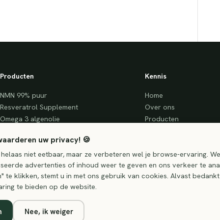
Producten
Kennis
NMN 99% puur
Home
Resveratrol Supplement
Over ons
Omega 3 algenolie
Producten
TMG (Trimethylglycine, Betaine)
Longevity protocol
waarderen uw privacy! 🍪
Spermidine 10mg
De wetenschap
Gezondheidscheck Compleet
Longevity Blog
 helaas niet eetbaar, maar ze verbeteren wel je browse-ervaring. W
seerde advertenties of inhoud weer te geven en ons verkeer te ana
Gezondheidscheck Premium
 te klikken, stemt u in met ons gebruik van cookies. Alvast bedankt
NAD Test Kit
aring te bieden op de website.
n
Nee, ik weiger