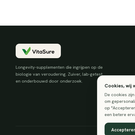
Longevity-supplementen die ingrijpen op de
biologie van veroudering. Zuiver, lab-getest
en onderbouwd door onderzoek.
Cookies, wij 
De cookies zijn
om gepersonali
op "Accepteren"
een betere erv
Acceptere