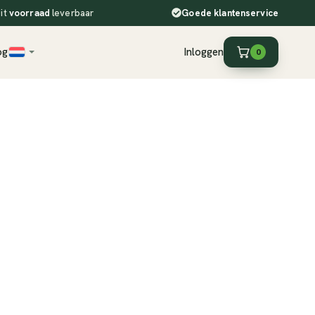
it
voorraad
leverbaar
Goede
klantenservice
og
Inloggen
0