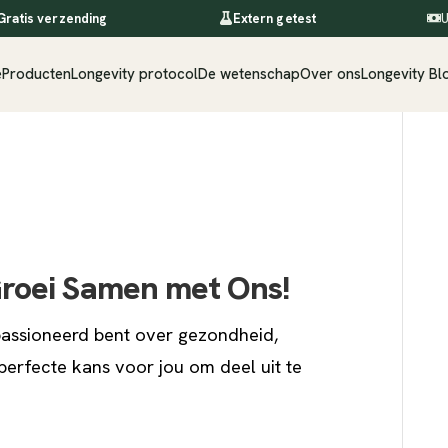
Gratis verzending
Extern getest
U
e
Producten
Longevity protocol
De wetenschap
Over ons
Longevity Bl
 Groei Samen met Ons!
epassioneerd bent over gezondheid,
 perfecte kans voor jou om deel uit te