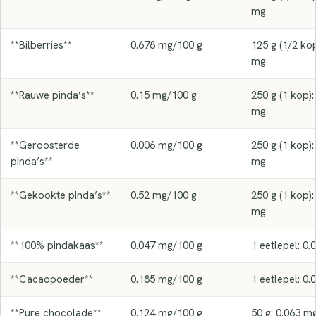
mg
**Bilberries**
0.678 mg/100 g
125 g (1/2 kop
mg
**Rauwe pinda’s**
0.15 mg/100 g
250 g (1 kop):
mg
**Geroosterde
0.006 mg/100 g
250 g (1 kop):
pinda’s**
mg
**Gekookte pinda’s**
0.52 mg/100 g
250 g (1 kop):
mg
**100% pindakaas**
0.047 mg/100 g
1 eetlepel: 0
**Cacaopoeder**
0.185 mg/100 g
1 eetlepel: 0
**Pure chocolade**
0.124 mg/100 g
50 g: 0.063 m