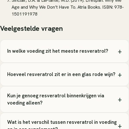
Sinclair, D.A. & LaPlante, M.D. (2019).
Lifespan: Why We
Age and Why We Don’t Have To
. Atria Books. ISBN: 978-
1501191978
Veelgestelde vragen
+
In welke voeding zit het meeste resveratrol?
+
Hoeveel resveratrol zit er in een glas rode wijn?
Kun je genoeg resveratrol binnenkrijgen via
+
voeding alleen?
Wat is het verschil tussen resveratrol in voeding
+