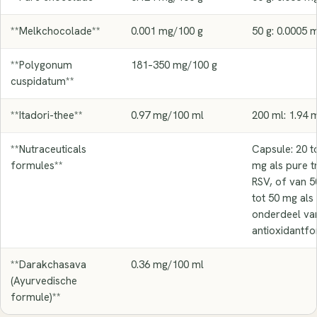
**Melkchocolade**
0.001 mg/100 g
50 g: 0.0005 
**Polygonum
181–350 mg/100 g
cuspidatum**
**Itadori-thee**
0.97 mg/100 ml
200 ml: 1.94 
**Nutraceuticals
Capsule: 20 t
formules**
mg als pure t
RSV, of van 5
tot 50 mg als
onderdeel va
antioxidantf
**Darakchasava
0.36 mg/100 ml
(Ayurvedische
formule)**