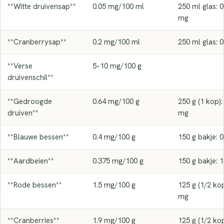
**Witte druivensap**
0.05 mg/100 ml
250 ml glas: 0
mg
**Cranberrysap**
0.2 mg/100 ml
250 ml glas: 
**Verse
5–10 mg/100 g
druivenschil**
**Gedroogde
0.64 mg/100 g
250 g (1 kop):
druiven**
mg
**Blauwe bessen**
0.4 mg/100 g
150 g bakje: 
**Aardbeien**
0.375 mg/100 g
150 g bakje: 
**Rode bessen**
1.5 mg/100 g
125 g (1/2 kop
mg
**Cranberries**
1.9 mg/100 g
125 g (1/2 kop