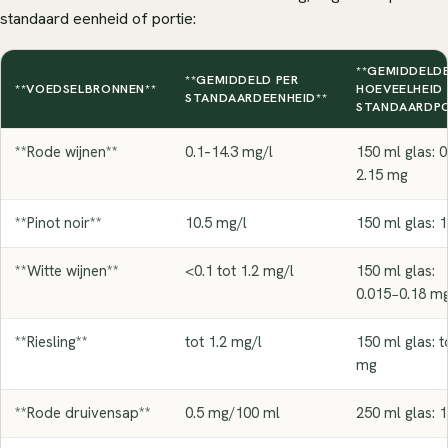
standaard eenheid of portie:
**GEMIDDELD
**GEMIDDELD PER
**VOEDSELBRONNEN**
HOEVEELHEID 
STANDAARDEENHEID**
STANDAARDPO
**Rode wijnen**
0.1–14.3 mg/l
150 ml glas: 
2.15 mg
**Pinot noir**
10.5 mg/l
150 ml glas: 
**Witte wijnen**
<0.1 tot 1.2 mg/l
150 ml glas:
0.015−0.18 m
**Riesling**
tot 1.2 mg/l
150 ml glas: t
mg
**Rode druivensap**
0.5 mg/100 ml
250 ml glas: 