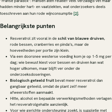
"Franse paradox": Fransen aten relatief veel verzadigd vet maar
hadden minder hart- en vaatziekten, wat onderzoekers deels
toeschreven aan hun rode wijnconsumptie
[2]
.
Belangrijkste punten
Resveratrol zit vooral in de
schil van blauwe druiven
,
rode bessen, cranberries en pinda’s, maar de
hoeveelheden per portie zijn klein.
Via een doorsnee westerse voeding kom je op 1-5 mg per
dag; wie bewust kiest voor bessen en druiven kan wat
hoger uitkomen, maar blijft ver onder de
onderzoeksdoseringen.
Biologisch geteeld fruit
bevat meer resveratrol dan
gangbaar geteeld, omdat de plant zelf meer
afweerstoffen aanmaakt.
Hitte, alcohol en bepaalde verwerkingsmethoden verlagen
het resveratrolgehalte aanzienlijk.
Voor wie gerichte ondersteuning zoekt, is suppletie met