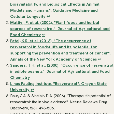
Bioavailability, and Biological Effects in Animal
Models and Humans".
Oxidative Medicine and
Cellular Longevity
↩
Mattivi, F. et al. (2002). "Plant foods and herbal
sources of resveratrol".
Journal of Agricultural and
Food Chemistry
↩
Patel, K.R. et al. (2018). "The occurrence of
resveratrol in foodstuffs and its potential for
supporting the prevention and treatment of cancer".
Annals of the New York Academy of Sciences
↩
Sanders, T.H. et al. (2000). "Occurrence of resveratrol
in edible peanuts".
Journal of Agricultural and Food
Chemistry
Linus Pauling Institute. "Resveratrol". Oregon State
University
↩
Baur, J.A. & Sinclair, D.A. (2006). "Therapeutic potential of
resveratrol: the in vivo evidence".
Nature Reviews Drug
Discovery
, 5(6), 493-506.